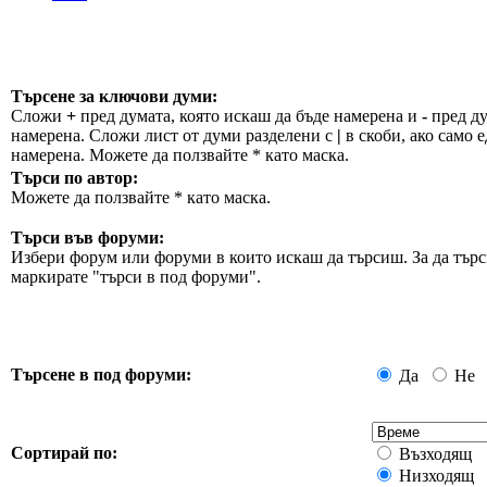
Търсене за ключови думи:
Сложи
+
пред думата, която искаш да бъде намерена и
-
пред ду
намерена. Сложи лист от думи разделени с
|
в скоби, ако само е
намерена. Можете да ползвайте * като маска.
Търси по автор:
Можете да ползвайте * като маска.
Търси във форуми:
Избери форум или форуми в които искаш да търсиш. За да търс
маркирате "търси в под форуми".
Търсене в под форуми:
Да
Не
Сортирай по:
Възходящ
Низходящ