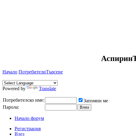
АспиринЪ
Начало
Потребители
Търсене
Powered by
Translate
Потребителско име:
Запомни ме
Парола:
Начало форум
Регистрация
Влез