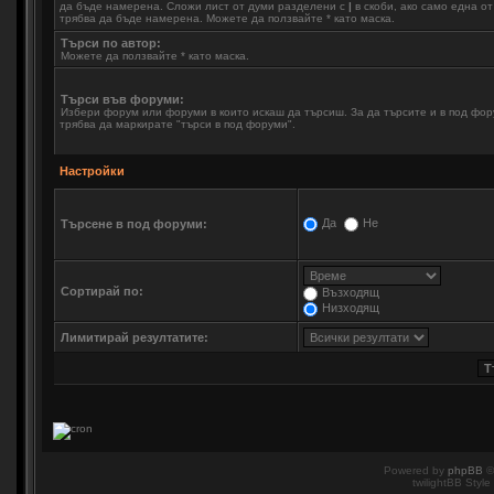
да бъде намерена. Сложи лист от думи разделени с
|
в скоби, ако само една о
трябва да бъде намерена. Можете да ползвайте * като маска.
Търси по автор:
Можете да ползвайте * като маска.
Търси във форуми:
Избери форум или форуми в които искаш да търсиш. За да търсите и в под фо
трябва да маркирате "търси в под форуми".
Настройки
Да
Не
Търсене в под форуми:
Сортирай по:
Възходящ
Низходящ
Лимитирай резултатите:
Powered by
phpBB
©
twilightBB Style