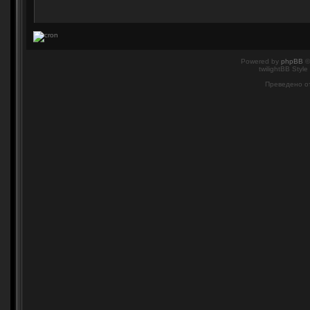
Powered by
phpBB
©
twilightBB Style
Преведено о