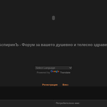
АспиринЪ - Форум за вашето душевно и телесно здрав
Powered by
Translate
Регистрация
Влез
Потребителско име: