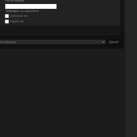
Регистрация
Забравих си паролата
Запомни ме
Скрий ме