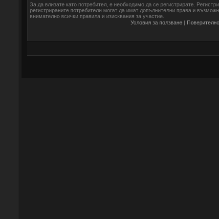
За да влизате като потребител, е необходимо да се регистрирате. Регистр
регистрираните потребители могат да имат допълнителни права и възможно
внимателно всички правила и изисквания за участие.
Условия за ползване
|
Поверително