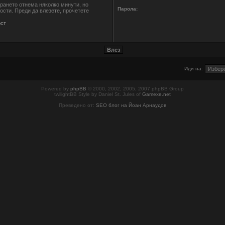
ирането отнема няколко минути, но
Парола:
сти. Преди да влезете, прочетете
ст
Иди на:
Powered by
phpBB
© 2000, 2002, 2005, 2007 phpBB Group
twilightBB Style by Daniel St. Jules of
Gamexe.net
Преведено от:
SEO блог на Йоан Арнаудов