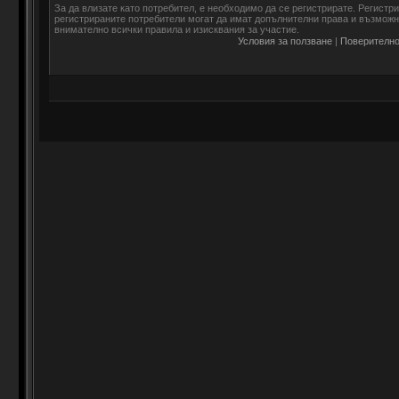
За да влизате като потребител, е необходимо да се регистрирате. Регистр
регистрираните потребители могат да имат допълнителни права и възможно
внимателно всички правила и изисквания за участие.
Условия за ползване
|
Поверително