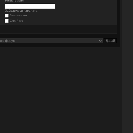
Регистрация
Забравих си паролата
Запомни ме
Скрий ме