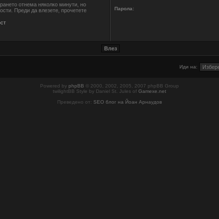
ирането отнема няколко минути, но
Парола:
сти. Преди да влезете, прочетете
ст
Иди на:
Powered by
phpBB
© 2000, 2002, 2005, 2007 phpBB Group
twilightBB Style by Daniel St. Jules of
Gamexe.net
Преведено от:
SEO блог на Йоан Арнаудов