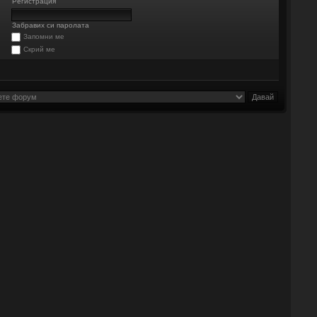
Регистрация
Забравих си паролата
Запомни ме
Скрий ме