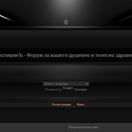
АспиринЪ - Форум за вашето душевно и телесно здрав
Powered by
Translate
Регистрация
Влез
Потребителско име: