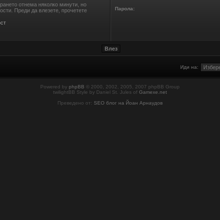
ирането отнема няколко минути, но
Парола:
сти. Преди да влезете, прочетете
ст
Иди на:
Powered by
phpBB
© 2000, 2002, 2005, 2007 phpBB Group
twilightBB Style by Daniel St. Jules of
Gamexe.net
Преведено от:
SEO блог на Йоан Арнаудов