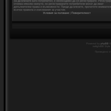
За да влизате като потребител, е необходимо да се регистрирате. Регистри
отнема няколко минути, но регистрираните потребители могат да имат
допълнителни права и възможности. Преди да влезете, прочетете внимател
всички правила и изисквания за участие.
Условия за ползване
|
Поверителност
Powered by
phpBB
©
twilightBB Style
Преведено о