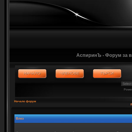
АспиринЪ - Форум за 
Powe
Начало форум
Влез