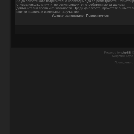
За да влизате като потребител, е необходимо да се регистрирате. Регистри
отнема няколко минути, но регистрираните потребители могат да имат
допълнителни права и възможности. Преди да влезете, прочетете внимател
всички правила и изисквания за участие.
Условия за ползване
|
Поверителност
Powered by
phpBB
©
twilightBB Style
Преведено о