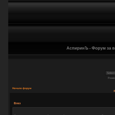
АспиринЪ - Форум за 
Powe
Начало форум
Влез