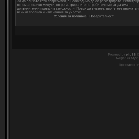
За да влизате като потребител, е необходимо да се регистрирате. Регистри
отнема няколко минути, но регистрираните потребители могат да имат
допълнителни права и възможности. Преди да влезете, прочетете внимател
всички правила и изисквания за участие.
Условия за ползване
|
Поверителност
Powered by
phpBB
©
twilightBB Style
Преведено о