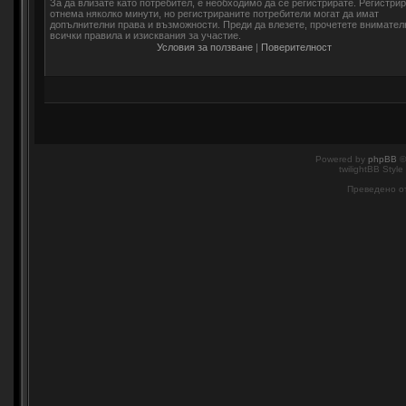
За да влизате като потребител, е необходимо да се регистрирате. Регистри
отнема няколко минути, но регистрираните потребители могат да имат
допълнителни права и възможности. Преди да влезете, прочетете внимател
всички правила и изисквания за участие.
Условия за ползване
|
Поверителност
Powered by
phpBB
©
twilightBB Style
Преведено о