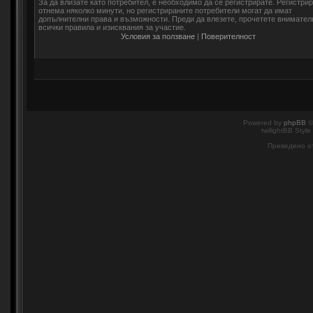
За да влизате като потребител, е необходимо да се регистрирате. Регистри
отнема няколко минути, но регистрираните потребители могат да имат
допълнителни права и възможности. Преди да влезете, прочетете внимател
всички правила и изисквания за участие.
Условия за ползване
|
Поверителност
Powered by
phpBB
©
twilightBB Style
Преведено о