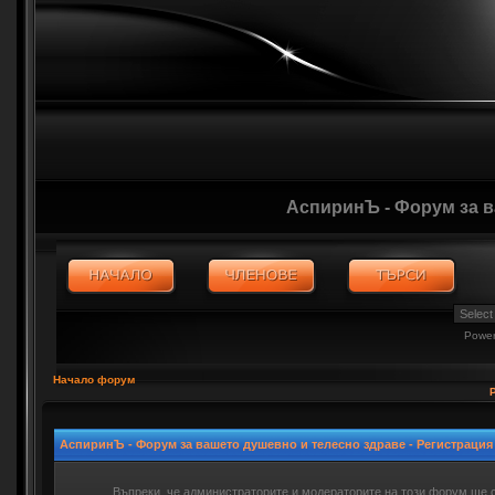
АспиринЪ - Форум за 
Powe
Начало форум
АспиринЪ - Форум за вашето душевно и телесно здраве - Регистрация
Въпреки, че администраторите и модераторите на този форум ще 