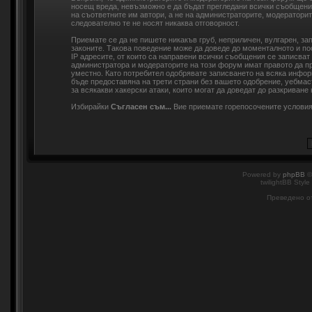
носещ вреда, невъзможно е да бъдат прегледани всички съобщени
на съответните им автори, а не на администраторите, модераторит
следователно те не носят никаква отговорност.
Приемате се да не пишете никакъв груб, неприличен, вулгарен, з
законите. Такова поведение може да доведе до моменталното и по
IP адресите, от които са направени всички съобщения се записват
администратора и модераторите на този форум имат правото да пр
уместно. Като потребител одобрявате записването на всяка инфор
бъде предоставяна на трети страни без вашето одобрение, уебмас
за всякакви хакерски атаки, които могат да доведат до разкриване 
Избирайки
Съгласен съм...
Вие приемате горепосочените услови
Powered by
phpBB
©
twilightBB Style
Преведено о