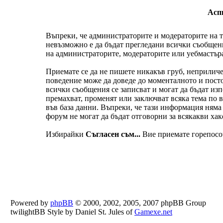
Асп
Въпреки, че администраторите и модераторите на т
невъзможно е да бъдат прегледани всички съобщени
на администраторите, модераторите или уебмастъра 
Приемате се да не пишете никакъв груб, неприличе
поведение може да доведе до моменталното и посто
всички съобщения се записват и могат да бъдат из
премахват, променят или заключват всяка тема по в
във база данни. Въпреки, че тази информация няма 
форум не могат да бъдат отговорни за всякакви хак
Избирайки
Съгласен съм...
Вие приемате горепосо
Powered by
phpBB
© 2000, 2002, 2005, 2007 phpBB Group
twilightBB Style by Daniel St. Jules of
Gamexe.net