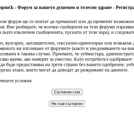
иринЪ - Форум за вашето душевно и телесно здраве - Регистр
ози форум ще се опитат да премахнат или да променят възможно 
я. Вие разбирате, че всички съобщения на тези форуми изразява
(като изключим съобщенията, пуснати от тези хора), и следоват
н, вулгарен, заплашителен, сексуално-ориентиран или всякакъв 
янното ви изгонване от форумите (както и уведомяването на ваши
ползвани в такива случаи. Приемате, че уебмастъра, администрат
сяко време, ако намерят за уместно. Като потребител одобрявате
да бъде предоставяна на трети страни без вашето одобрение, уе
ерски атаки, които могат да доведат до разкриване на данните.
чените условия