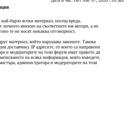
Дата и час: Пет Авг 07, 2026 7:01 am
ация
най-бързо всеки материал, носещ вреда,
т личното мнение на съответните им автори, а не
елно те не носят никаква отговорност.
друг материал, който нарушава законите. Такова
я доставчик). IP адресите, от които са направени
ора и модераторите на този форум имат правото да
 записването на всяка информация, която въведете,
бмастъра, администратора и модераторите на този