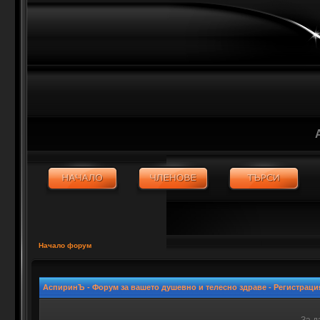
Начало форум
АспиринЪ - Форум за вашето душевно и телесно здраве - Регистраци