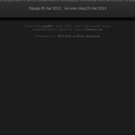
а продължите с регистрационната процедура трябва да посочите кога сте род
Преди 05 Авг 2013
::
На или след 05 Авг 2013
Powered by
phpBB
© 2000, 2002, 2005, 2007 phpBB Group
twilightBB Style by Daniel St. Jules of
Gamexe.net
Преведено от:
SEO блог на Йоан Арнаудов