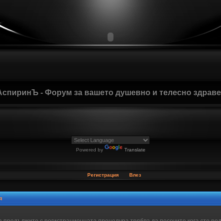
АспиринЪ - Форум за вашето душевно и телесно здрав
Powered by
Translate
Регистрация
Влез
я