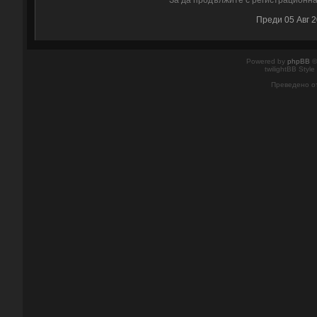
За да продължите с регистрационнат
Преди 05 Авг 
Powered by
phpBB
©
twilightBB Style
Преведено о