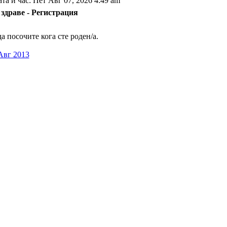
та и час: Пет Авг 07, 2026 4:49 am
здраве - Регистрация
 посочите кога сте роден/а.
Авг 2013