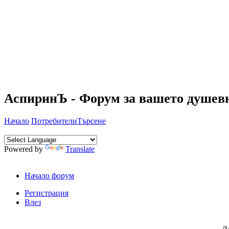
АспиринЪ - Форум за вашето душевн
Начало
Потребители
Търсене
Powered by
Translate
Начало форум
Регистрация
Влез