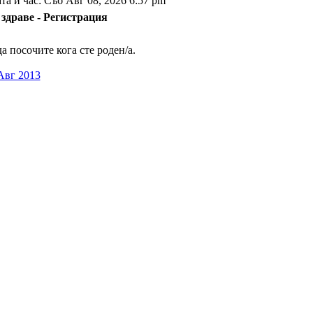
та и час: Съб Авг 08, 2026 6:57 pm
здраве - Регистрация
 посочите кога сте роден/а.
Авг 2013