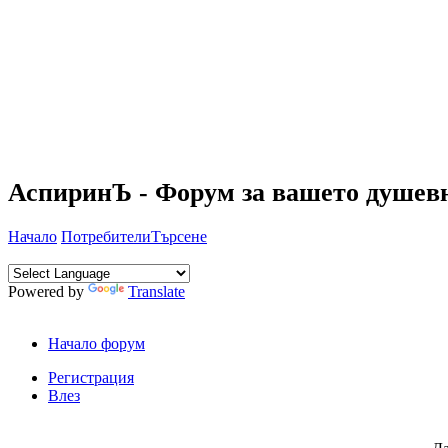
АспиринЪ - Форум за вашето душевн
Начало
Потребители
Търсене
Powered by
Translate
Начало форум
Регистрация
Влез