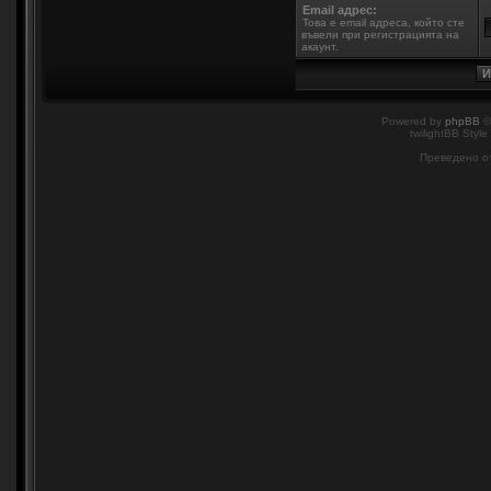
Email адрес:
Това е email адреса, който сте
въвели при регистрацията на
акаунт.
Powered by
phpBB
©
twilightBB Style
Преведено о