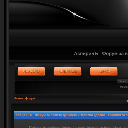
АспиринЪ - Форум за 
Powe
Начало форум
АспиринЪ - Форум за вашето душевно и телесно здраве - Условия за 
Въпреки, че администраторите и модераторите на този форум ще 