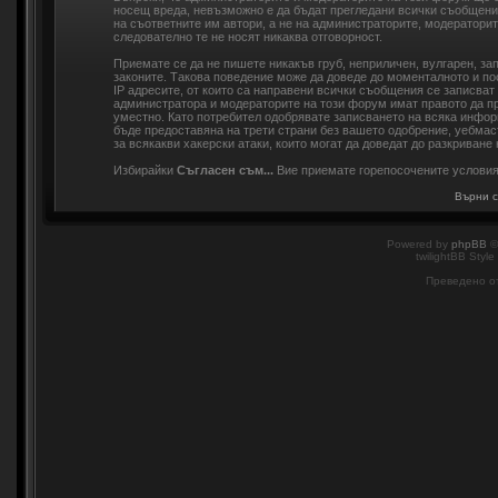
носещ вреда, невъзможно е да бъдат прегледани всички съобщени
на съответните им автори, а не на администраторите, модераторит
следователно те не носят никаква отговорност.
Приемате се да не пишете никакъв груб, неприличен, вулгарен, з
законите. Такова поведение може да доведе до моменталното и по
IP адресите, от които са направени всички съобщения се записват
администратора и модераторите на този форум имат правото да пр
уместно. Като потребител одобрявате записването на всяка инфор
бъде предоставяна на трети страни без вашето одобрение, уебмас
за всякакви хакерски атаки, които могат да доведат до разкриване 
Избирайки
Съгласен съм...
Вие приемате горепосочените услови
Върни с
Powered by
phpBB
©
twilightBB Style
Преведено о