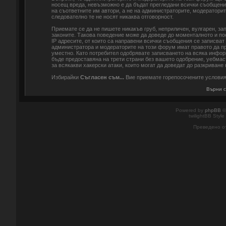
носещ вреда, невъзможно е да бъдат прегледани всички съобщени
на съответните им автори, а не на администраторите, модераторит
следователно те не носят никаква отговорност.
Приемате се да не пишете никакъв груб, неприличен, вулгарен, з
законите. Такова поведение може да доведе до моменталното и по
IP адресите, от които са направени всички съобщения се записват
администратора и модераторите на този форум имат правото да пр
уместно. Като потребител одобрявате записването на всяка инфор
бъде предоставяна на трети страни без вашето одобрение, уебмас
за всякакви хакерски атаки, които могат да доведат до разкриване 
Избирайки
Съгласен съм...
Вие приемате горепосочените услови
Върни с
Powered by
phpBB
©
twilightBB Style
Преведено о