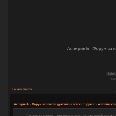
АспиринЪ - Форум за 
Powe
Начало форум
АспиринЪ - Форум за вашето душевно и телесно здраве - Условия за 
Въпреки, че администраторите и модераторите на този форум ще 