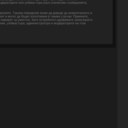
модераторите или уебмастъра (като изключим съобщенията,
законите. Такова поведение може да доведе до моменталното и
ват и могат да бъдат използвани в такива случаи. Приемате,
 намерят за уместно. Като потребител одобрявате записването
ение, уебмастъра, администратора и модераторите на този