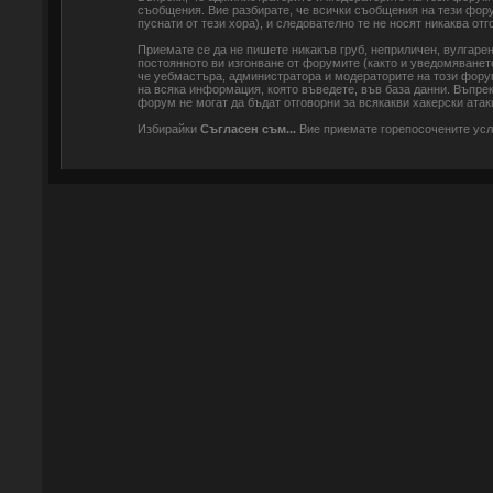
съобщения. Вие разбирате, че всички съобщения на тези фор
пуснати от тези хора), и следователно те не носят никаква отг
Приемате се да не пишете никакъв груб, неприличен, вулгаре
постоянното ви изгонване от форумите (както и уведомяването
че уебмастъра, администратора и модераторите на този форум
на всяка информация, която въведете, във база данни. Въпре
форум не могат да бъдат отговорни за всякакви хакерски атаки
Избирайки
Съгласен съм...
Вие приемате горепосочените ус