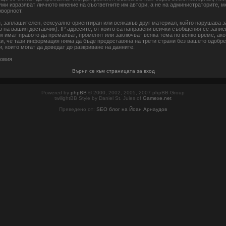
уми изразяват личното мнение на съответните им автори, а не на администраторите, 
оворност.
н, заплашителен, сексуално-ориентиран или всякакъв друг материал, който нарушава 
 на вашия доставчик). IP адресите, от които са направени всички съобщения се запис
 имат правото да премахват, променят или заключват всяка тема по всяко време, ако
ки, че тази информация няма да бъде предоставяна на трети страни без вашето одобр
, които могат да доведат до разкриване на данните.
ловия
Върни се към страницата за вход
Powered by
phpBB
© 2000, 2002, 2005, 2007 phpBB Group
twilightBB Style by Daniel St. Jules of
Gamexe.net
Преведено от:
SEO блог на Йоан Арнаудов