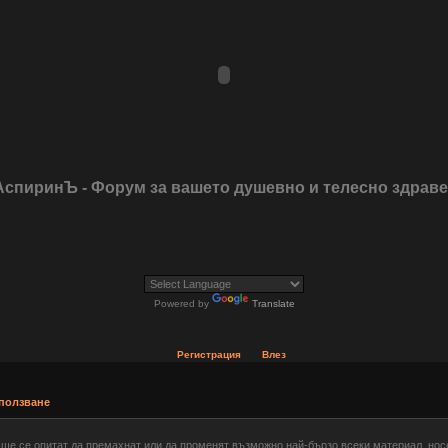
АспиринЪ - Форум за вашето душевно и телесно здрав
Powered by
Translate
Регистрация
Влез
 ползване
 ще се опитат да премахнат или да променят възможно най-бързо всеки материал, нос