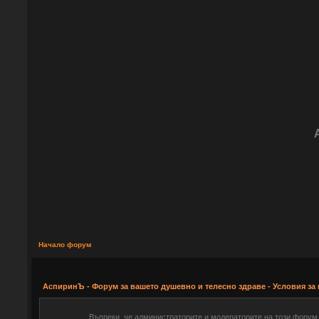
Начало форум
АспиринЪ - Форум за вашето душевно и телесно здраве - Условия за
Въпреки, че администраторите и модераторите на този форум