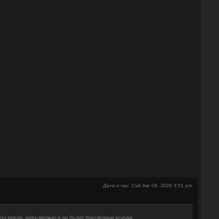
е
Дата и час: Съб Авг 08, 2026 3:51 pm
ещ вреда, невъзможно е да бъдат прегледани всички