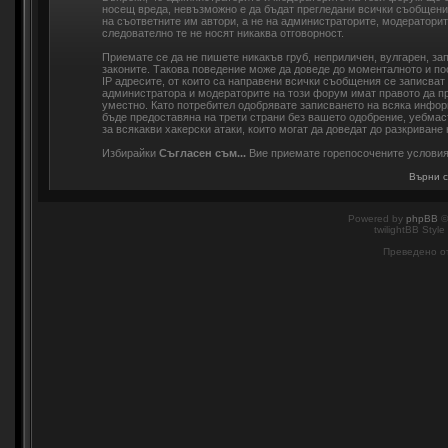
носещ вреда, невъзможно е да бъдат прегледани всички съобщени
на съответните им автори, а не на администраторите, модераторит
следователно те не носят никаква отговорност.
Приемате се да не пишете никакъв груб, неприличен, вулгарен, з
законите. Такова поведение може да доведе до моменталното и по
IP адресите, от които са направени всички съобщения се записват
администратора и модераторите на този форум имат правото да пр
уместно. Като потребител одобрявате записването на всяка инфор
бъде предоставяна на трети страни без вашето одобрение, уебмас
за всякакви хакерски атаки, които могат да доведат до разкриване 
Избирайки
Съгласен съм...
Вие приемате горепосочените услови
Върни с
Powered by
phpBB
©
twilightBB Style
Преведено о