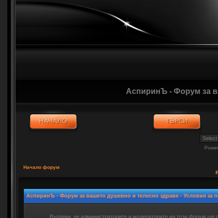
АспиринЪ - Форум за 
Powe
Начало форум
АспиринЪ - Форум за вашето душевно и телесно здраве - Условия за 
Въпреки, че администраторите и модераторите на този форум ще 