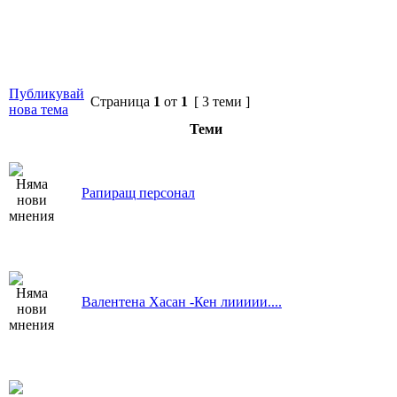
Публикувай
Страница
1
от
1
[ 3 теми ]
нова тема
Теми
Рапиращ персонал
Валентена Хасан -Кен лиииии....