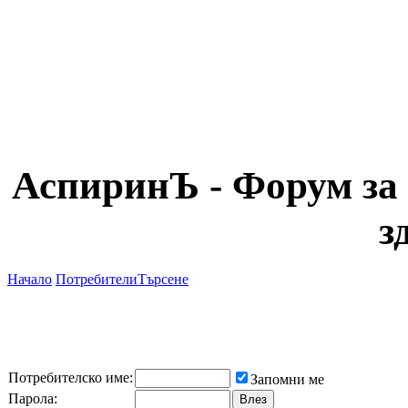
АспиринЪ - Форум за 
з
Начало
Потребители
Търсене
Потребителско име:
Запомни ме
Парола: