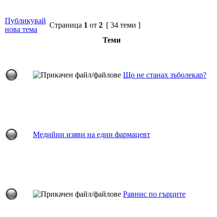
Публикувай
Страница
1
от
2
[ 34 теми ]
нова тема
Теми
Що не станах зъболекар?
Медийни изяви на един фармацевт
Равнис по гърците