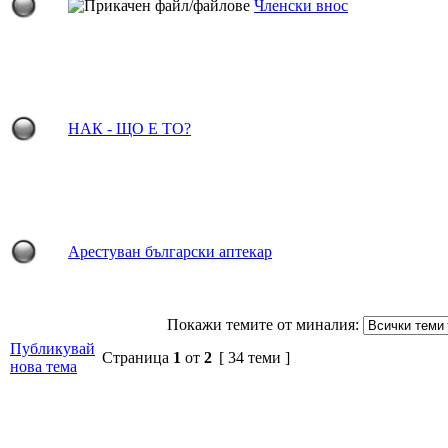
Членски внос
НАК - ЩО Е ТО?
Арестуван български аптекар
Покажи темите от миналия:
Публикувай
Страница
1
от
2
[ 34 теми ]
нова тема