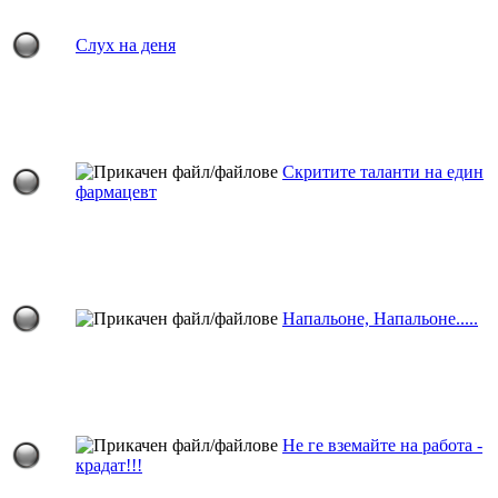
Слух на деня
Скритите таланти на един
фармацевт
Напальоне, Напальоне.....
Не ге вземайте на работа -
крадат!!!