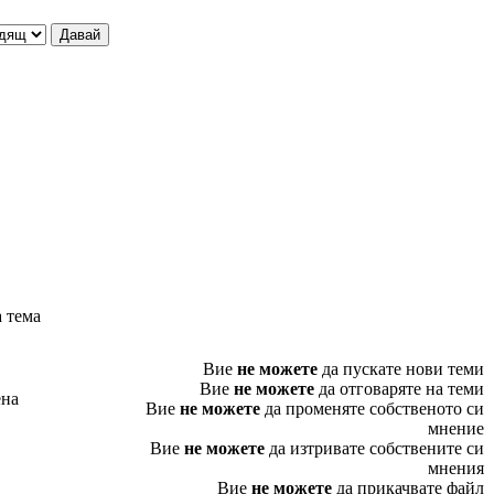
 тема
Вие
не можете
да пускате нови теми
Вие
не можете
да отговаряте на теми
ена
Вие
не можете
да променяте собственото си
мнение
Вие
не можете
да изтривате собствените си
мнения
Вие
не можете
да прикачвате файл