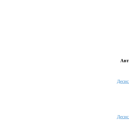
Авт
Десис
Десис