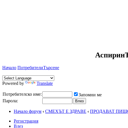
АспиринЪ
Начало
Потребители
Търсене
Powered by
Translate
Потребителско име:
Запомни ме
Парола:
Начало форум
‹
СМЕХЪТ Е ЗДРАВЕ
‹
ПРОДАВАТ ПИЩ
Регистрация
Влез