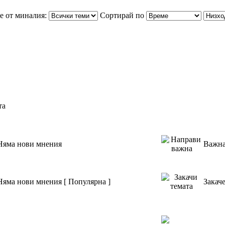
е от миналия:
Сортирай по
та
Няма нови мнения
Важна
Няма нови мнения [ Популярна ]
Закач