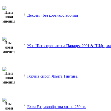
Дексем - без кортикостероиди
Жен Шен сиропите на Панацея 2001 & ПИфарма
Горчив сироп Жълта Тинтява
Extra F-прахообразна храна 250 гр.