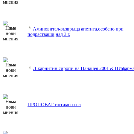
Аминовитал-възвръща апетита,особено при
подрастващи,над 3 г.
Л-карнитин сиропи на Панацея 2001 & ПИфарм
ПРОПОВАГ интимен гел