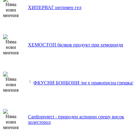
ХИПЕРВАГ интимен гел
ХЕМОСТОП билков продукт при хемороиди
ФКУСНИ БОНБОНИ /не е правописна грешка/
Cardioprotect - природен аспирин срещу висок
холестерол