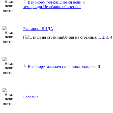
Венонорм гел-разширени вени и
хемороиди.Незабавно облекчава!
Българска ЛИДА
[
Отиди на страница:
1
,
2
,
3
,
4
Венонорм масажен гел в нова опаковка!!!
Боралин