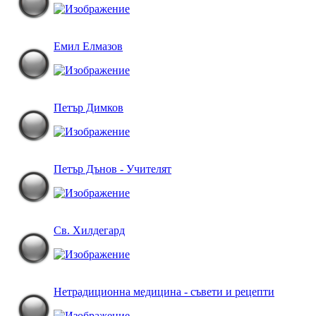
Емил Елмазов
Петър Димков
Петър Дънов - Учителят
Св. Хилдегард
Нетрадиционна медицина - съвети и рецепти