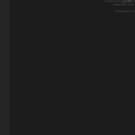
Powered by
phpBB
©
twilightBB Style
Преведено о