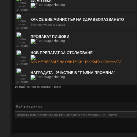
ЗА АПТЕКА
КАК СЕ БИЕ МИНИСТЪР НА ЗДРАВЕОПАЗВАНЕТО
This text will be replaced
ПРОДАВАТ ПИЩОВИ
НОВ ПРЕПАРАТ ЗА ОТСЛАБВАНЕ
АКО НЕ ВЯРВАТЕ НА ОЧИТЕ СИ,ЦЪК ВЪРХУ СНИМКАТА
НАГРАДАТА - УЧАСТИЕ В "ПЪЛНА ПРОМЯНА"
Изтрий всички бисквитки
|
Екип
Кой е на линия
Потребители разглеждащи този форум: 0 регистрирани, и 1 госта