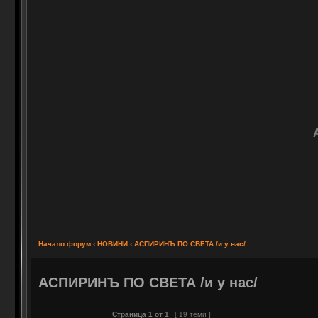
Начало форум
‹
НОВИНИ
‹
АСПИРИНЪ ПО СВЕТА /и у нас/
АСПИРИНЪ ПО СВЕТА /и у нас/
Страница
1
от
1
[ 19 теми ]