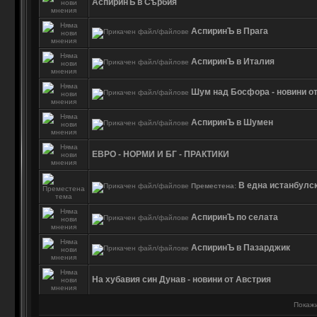
АспиринЪ в Сърбия
АспиринЪ в Прага
АспиринЪ в Италия
Шум над Босфора - новини от
АспиринЪ в Шумен
ЕВРО - НОРМИ И БГ - ПРАКТИКИ
В една истанбулск
Преместена:
АспиринЪ по селата
АспиринЪ в Пазарджик
На хубавия син Дунав - новини от Австрия
Покажи