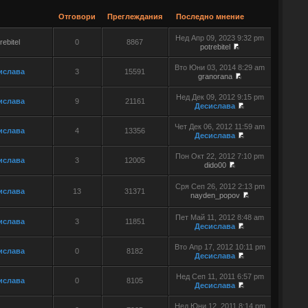
Отговори
Преглеждания
Последно мнение
Нед Апр 09, 2023 9:32 pm
rebitel
0
8867
potrebitel
Вто Юни 03, 2014 8:29 am
ислава
3
15591
granorana
Нед Дек 09, 2012 9:15 pm
ислава
9
21161
Десислава
Чет Дек 06, 2012 11:59 am
ислава
4
13356
Десислава
Пон Окт 22, 2012 7:10 pm
ислава
3
12005
dido00
Сря Сеп 26, 2012 2:13 pm
ислава
13
31371
nayden_popov
Пет Май 11, 2012 8:48 am
ислава
3
11851
Десислава
Вто Апр 17, 2012 10:11 pm
ислава
0
8182
Десислава
Нед Сеп 11, 2011 6:57 pm
ислава
0
8105
Десислава
Нед Юни 12, 2011 8:14 pm