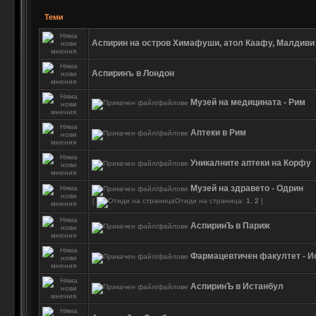
Теми
Аспирин на остров Химафуши, атол Каафу, Малдиви
Аспиринъ в Лондон
Музей на медицината - Рим
Аптеки в Рим
Уникалните аптеки на Корфу
Музей на здравето - Одрин
[
Отиди на страница:
1
,
2
]
АспиринЪ в Париж
Фармацевтичен факултет - И
АспиринЪ в Истанбул