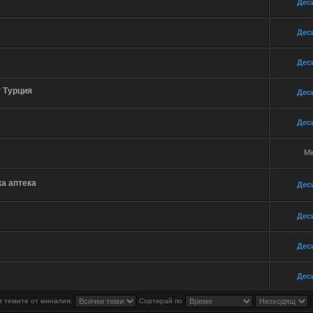
Дес
Дес
Дес
 Турция
Дес
Дес
Mi
а аптека
Дес
Дес
Дес
Дес
 темите от миналия:
Сортирай по