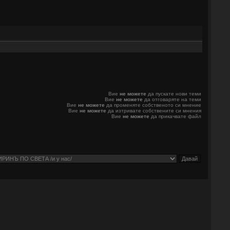
Вие
не можете
да пускате нови теми
Вие
не можете
да отговаряте на теми
Вие
не можете
да променяте собственото си мнение
Вие
не можете
да изтривате собствените си мнения
Вие
не можете
да прикачвате файл