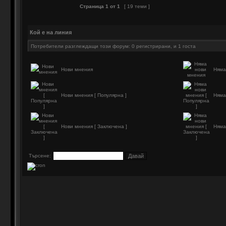
Страница
1
от
1
[ 19 теми ]
Кой е на линия
Потребители разглеждащи този форум: 0 регистрирани, и 1 госта
Нови мнения
Няма
Нови мнения [ Популярна ]
Няма
Нови мнения [ Заключена ]
Няма
Търсене: