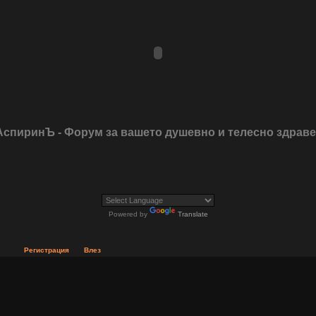
АспиринЪ - Форум за вашето душевно и телесно здрав
Powered by
Translate
Регистрация
Влез