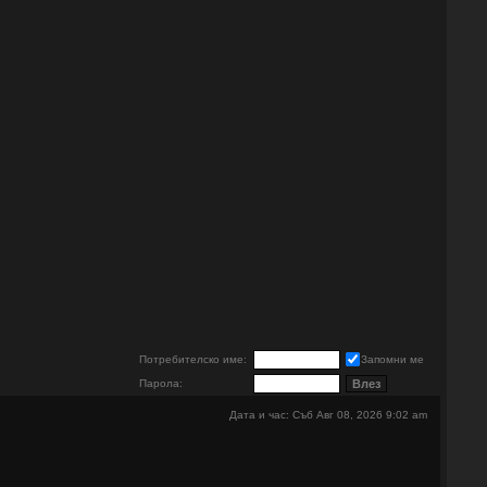
е
Потребителско име:
Запомни ме
Парола:
Дата и час: Съб Авг 08, 2026 9:02 am