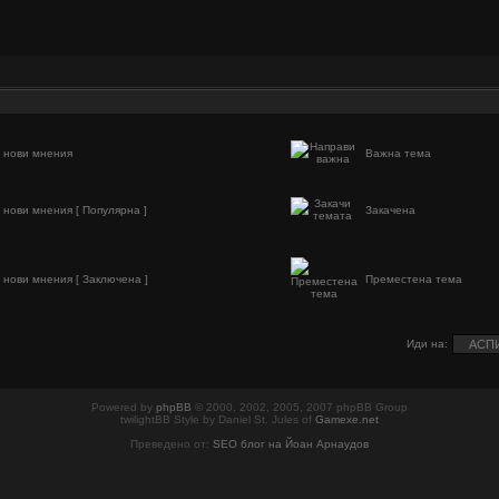
 нови мнения
Важна тема
 нови мнения [ Популярна ]
Закачена
 нови мнения [ Заключена ]
Преместена тема
Иди на:
Powered by
phpBB
© 2000, 2002, 2005, 2007 phpBB Group
twilightBB Style by Daniel St. Jules of
Gamexe.net
Преведено от:
SEO блог на Йоан Арнаудов