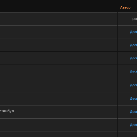
Автор
pot
Дес
Дес
Дес
Дес
Дес
Дес
станбул
Дес
Дес