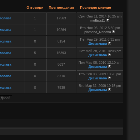
Отговори
Преглеждания
Последно мнение
Сря Юни 11, 2014 10:25 am
ислава
1
17563
muftata11
Вто Ное 06, 2012 5:50 pm
ислава
1
10264
plamena_ivanova
Пет Апр 29, 2011 6:31 pm
ислава
0
8154
Десислава
Пет Май 28, 2010 10:08 pm
ислава
5
15393
Десислава
Пон Мар 08, 2010 12:10 am
ислава
0
8637
Десислава
Вто Сеп 08, 2009 10:28 pm
ислава
0
8710
Десислава
Вто Мар 31, 2009 10:15 pm
ислава
0
7539
Десислава