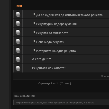
Теми
Да се чудиш как да изпълниш такава рецепта
Рецептурни недоразумения
Рецепта от Миткалото
Нова мода рецепти
Историята на една рецепта
А сега де???
Рецептата или живота?
Покажи
Страница
1
от
1
[ 7 теми ]
Кой е на линия
Потребители разглеждащи този форум: 0 регистрирани, и 1 госта