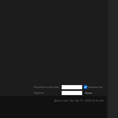
е
Потребителско име:
Запомни ме
Парола:
Дата и час: Пет Авг 07, 2026 12:41 pm