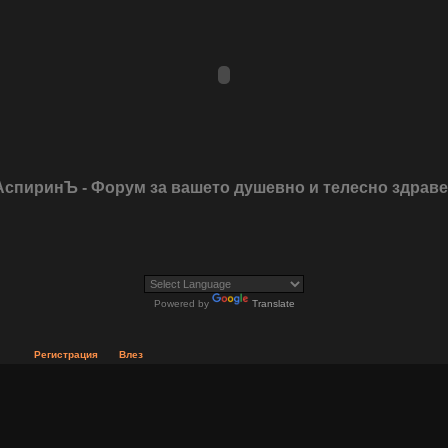
АспиринЪ - Форум за вашето душевно и телесно здрав
Powered by
Translate
Регистрация
Влез