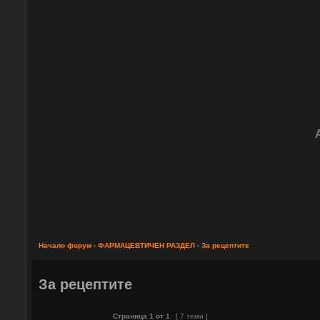
Начало форум
‹
ФАРМАЦЕВТИЧЕН РАЗДЕЛ
‹
За рецептите
За рецептите
Страница
1
от
1
[ 7 теми ]