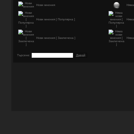
Нови мнения
Няма
Нови мнения [ Популярна ]
Няма
Нови мнения [ Заключена ]
Няма
Търсене: