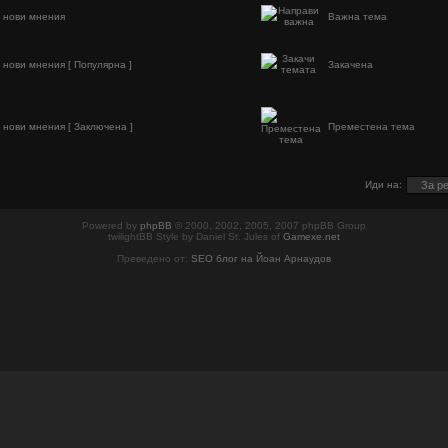
 нови мнения
Важна тема
 нови мнения [ Популярна ]
Закачена
 нови мнения [ Заключена ]
Преместена тема
Иди на:
Powered by
phpBB
© 2000, 2002, 2005, 2007 phpBB Group
twilightBB Style by Daniel St. Jules of
Gamexe.net
Преведено от:
SEO блог на Йоан Арнаудов