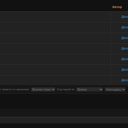
Автор
Дес
Дес
Дес
Дес
Дес
Дес
Дес
 темите от миналия:
Сортирай по