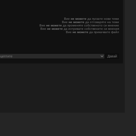
Вие
не можете
да пускате нови теми
Вие
не можете
да отговаряте на теми
Вие
не можете
да променяте собственото си мнение
Вие
не можете
да изтривате собствените си мнения
Вие
не можете
да прикачвате файл