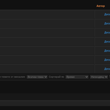
Автор
Дес
Дес
Дес
Дес
Дес
Дес
Дес
 темите от миналия:
Сортирай по