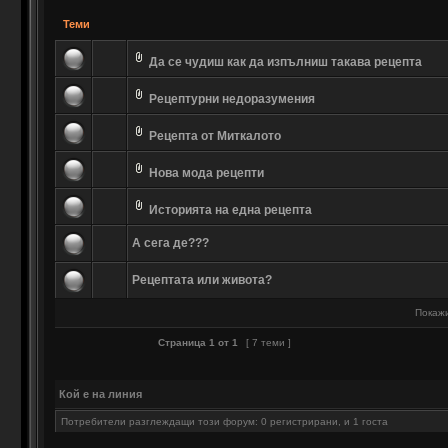
Теми
Да се чудиш как да изпълниш такава рецепта
Рецептурни недоразумения
Рецепта от Миткалото
Нова мода рецепти
Историята на една рецепта
А сега де???
Рецептата или живота?
Покажи
Страница
1
от
1
[ 7 теми ]
Кой е на линия
Потребители разглеждащи този форум: 0 регистрирани, и 1 госта