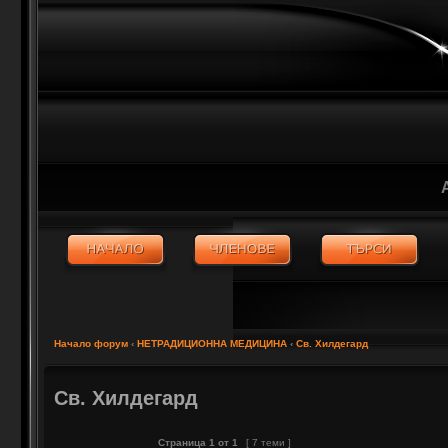
Начало форум
‹
НЕТРАДИЦИОННА МЕДИЦИНА
‹
Св. Хилдегард
Св. Хилдегард
Страница
1
от
1
[ 7 теми ]