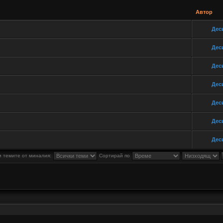
Автор
Дес
Дес
Дес
Дес
Дес
Дес
Дес
 темите от миналия:
Сортирай по