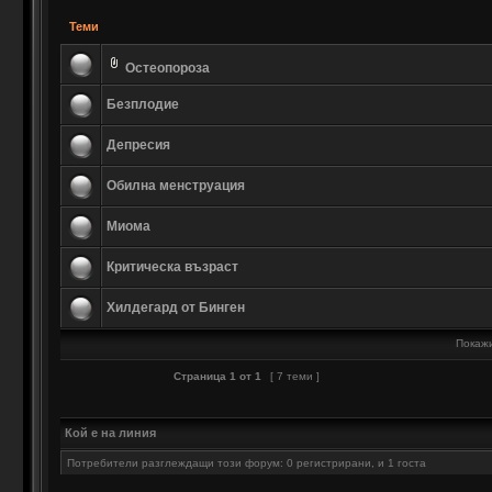
Теми
Остеопороза
Безплодие
Депресия
Обилна менструация
Миома
Критическа възраст
Хилдегард от Бинген
Покажи
Страница
1
от
1
[ 7 теми ]
Кой е на линия
Потребители разглеждащи този форум: 0 регистрирани, и 1 госта