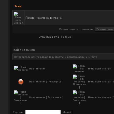
Теми
Презентация на книгата
Покажи темите от миналия:
Страница
1
от
1
[ 1 тема ]
Кой е на линия
Потребители разглеждащи този форум: 0 регистрирани, и 1 госта
Нови мнения
Няма нови мнения
Нови мнения [ Популярна ]
Няма нови мнения [ 
Нови мнения [ Заключена ]
Няма нови мнения [ 
Търсене: