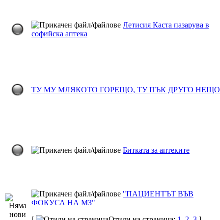
Летисия Каста пазарува в
софийска аптека
ТУ МУ МЛЯКОТО ГОРЕЩО, ТУ ПЪК ДРУГО НЕЩО
Битката за аптеките
"ПАЦИЕНТЪТ ВЪВ
ФОКУСА НА МЗ"
[
Отиди на страница:
1
,
2
,
3
]