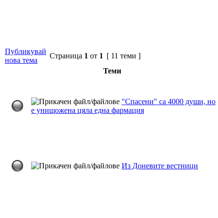
Публикувай
Страница
1
от
1
[ 11 теми ]
нова тема
Теми
"Спасени" са 4000 души, но
е унищожена цяла една фармация
Из Доневите вестници