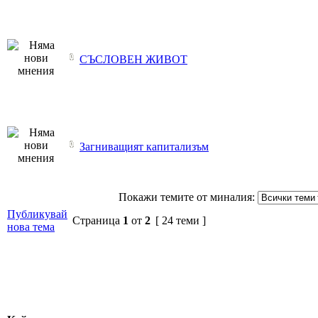
СЪСЛОВЕН ЖИВОТ
Загниващият капитализъм
Покажи темите от миналия:
Публикувай
Страница
1
от
2
[ 24 теми ]
нова тема