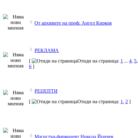
От архивите на проф. Ангел Кирков
РЕКЛАМА
[
Отиди на страница:
1
...
4
,
5
,
6
]
РЕЦЕПТИ
[
Отиди на страница:
1
,
2
]
Магистър-фармацевт Никола Йончев