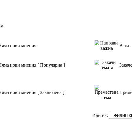
та
Няма нови мнения
Важна
Няма нови мнения [ Популярна ]
Закач
Няма нови мнения [ Заключена ]
Преме
Иди на: