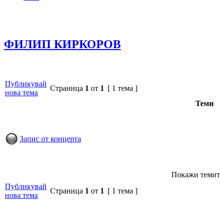
ФИЛИП КИРКОРОВ
Публикувай
Страница
1
от
1
[ 1 тема ]
нова тема
Теми
Запис от концерта
Покажи темит
Публикувай
Страница
1
от
1
[ 1 тема ]
нова тема