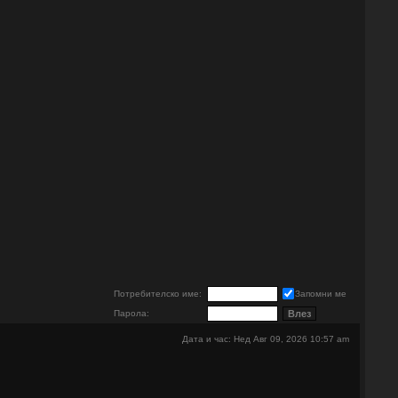
е
Потребителско име:
Запомни ме
Парола:
Дата и час: Нед Авг 09, 2026 10:57 am