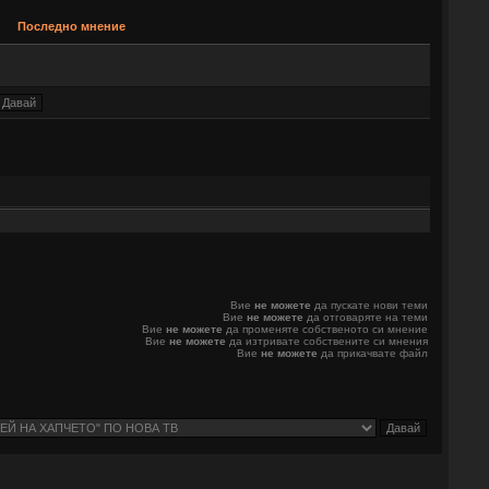
Последно мнение
Вие
не можете
да пускате нови теми
Вие
не можете
да отговаряте на теми
Вие
не можете
да променяте собственото си мнение
Вие
не можете
да изтривате собствените си мнения
Вие
не можете
да прикачвате файл