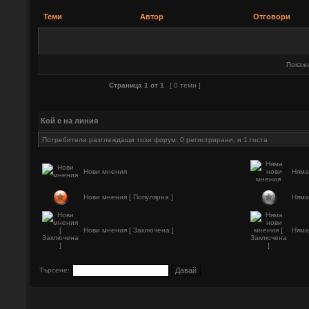
Теми
Автор
Отговори
Покажи
Страница
1
от
1
[ 0 теми ]
Кой е на линия
Потребители разглеждащи този форум: 0 регистрирани, и 1 госта
Нови мнения
Няма
Нови мнения [ Популярна ]
Няма
Нови мнения [ Заключена ]
Няма
Търсене: