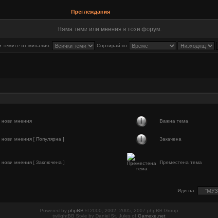
Преглеждания
Няма теми или мнения в този форум.
 темите от миналия:
Сортирай по
 нови мнения
Важна тема
 нови мнения [ Популярна ]
Закачена
 нови мнения [ Заключена ]
Преместена тема
Иди на:
Powered by
phpBB
© 2000, 2002, 2005, 2007 phpBB Group
twilightBB Style by Daniel St. Jules of
Gamexe.net