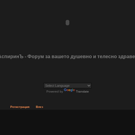
АспиринЪ - Форум за вашето душевно и телесно здрав
Powered by
Translate
Регистрация
Влез