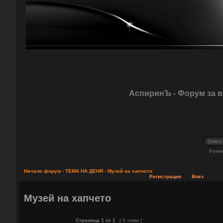
АспиринЪ - Форум за 
Powe
Начало форум
‹
ТЕМА НА ДЕНЯ
‹
Музей на хапчето
Регистрация
Влез
Музей на хапчето
Страница
1
от
1
[ 0 теми ]