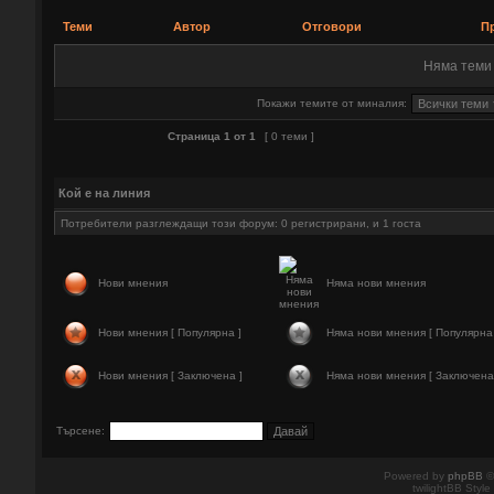
Теми
Автор
Отговори
Пр
Няма теми 
Покажи темите от миналия:
Страница
1
от
1
[ 0 теми ]
Кой е на линия
Потребители разглеждащи този форум: 0 регистрирани, и 1 госта
Нови мнения
Няма нови мнения
Нови мнения [ Популярна ]
Няма нови мнения [ Популярна 
Нови мнения [ Заключена ]
Няма нови мнения [ Заключена
Търсене:
Powered by
phpBB
©
twilightBB Style