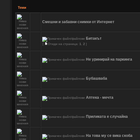
Теми
Смешни и забавни снимки от Интернет
Битакът
[
Отиди на страница:
1
,
2
]
Не уринирай на паркинга
Бубашваба
Аптека - мечта
Приликата е случайна
На това му се вика скоба