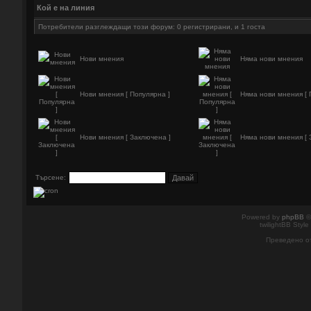
Кой е на линия
Потребители разглеждащи този форум: 0 регистрирани, и 1 госта
Нови мнения
Няма нови мнения
Нови мнения [ Популярна ]
Няма нови мнения [ 
Нови мнения [ Заключена ]
Няма нови мнения [ 
Търсене:
Powered by
phpBB
©
twilightBB Style
Преведено о