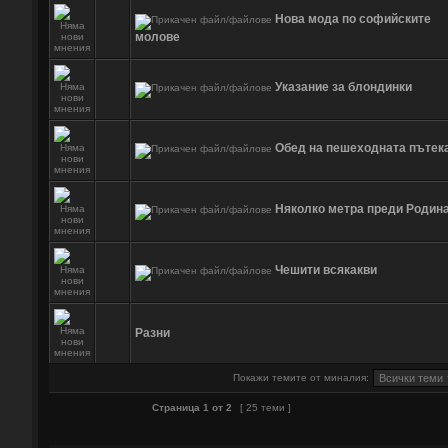
Нова мода по софийските
молове
Указание за блондинки
Обед на пешеходната пътек
Няколко метра преди Родин
Чешити всякакви
Разни
Покажи темите от миналия:
Страница
1
от
2
[ 25 теми ]