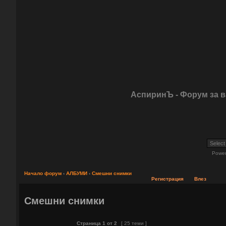
АспиринЪ - Форум за 
Powe
Начало форум
‹
АЛБУМИ
‹
Смешни снимки
Регистрация
Влез
Смешни снимки
Страница
1
от
2
[ 25 теми ]