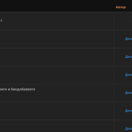
Автор
ст
Дес
Дес
Дес
ките и биодобавките
Дес
Дес
Дес