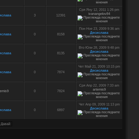
Сря Яну 12, 2011 1:26 pm
ivanangelov84
ислава
3
12391
Пон Ное 23, 2009 9:36 am
Десислава
ислава
0
8158
Вто Юли 28, 2009 9:48 pm
Десислава
ислава
0
8135
Чет Май 21, 2009 10:15 pm
Десислава
ислава
0
7874
Сря Апр 22, 2009 7:33 am
artemis9
temis9
0
7824
Чет Апр 09, 2009 11:13 pm
Десислава
ислава
0
6897