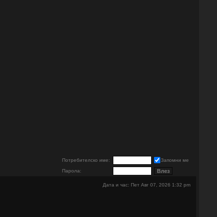
е
Потребителско име:
Запомни ме
Парола:
Дата и час: Пет Авг 07, 2026 1:32 pm