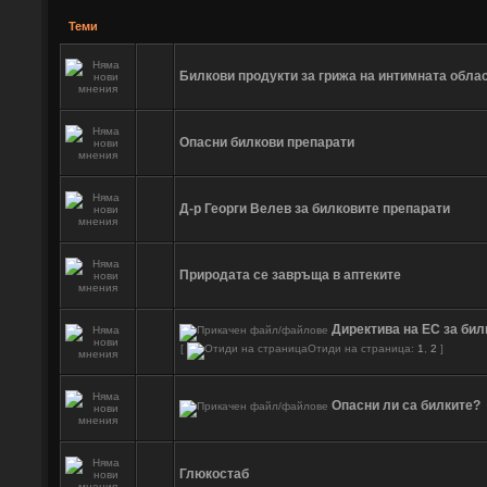
Теми
Билкови продукти за грижа на интимната обла
Опасни билкови препарати
Д-р Георги Велев за билковите препарати
Природата се завръща в аптеките
Директива на ЕС за бил
[
Отиди на страница:
1
,
2
]
Опасни ли са билките?
Глюкостаб