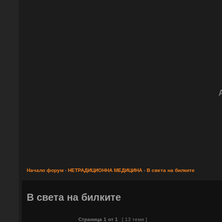
Начало форум
‹
НЕТРАДИЦИОННА МЕДИЦИНА
‹
В света на билките
В света на билките
Страница
1
от
1
[ 13 теми ]