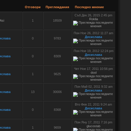
Отговори
Преглеждания
Последно мнение
Съб Дек 26, 2015 2:45 pm
Roklia
Asi
1
18509
Пон Ное 26, 2012 11:27 am
Десислава
ислава
0
9783
Пон Ное 19, 2012 12:24 pm
Десислава
ислава
0
8309
Чет Ное 17, 2011 10:56 pm
dool
ислава
1
9625
Пон Май 02, 2011 9:32 am
Десислава
ислава
13
30006
Вто Фев 22, 2011 9:24 am
Десислава
ислава
0
8368
Пон Яну 17, 2011 7:16 pm
glucostab
ислава
1
9659