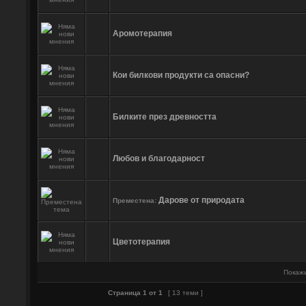
Аромотерапия
Кои билкови продукти са опасни?
Билките през древността
Любов и благодарност
Дарове от природата
Преместена:
Цветотерапия
Покажи
Страница
1
от
1
[ 13 теми ]