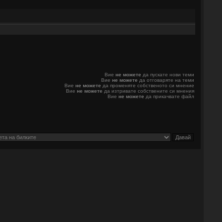
Вие
не можете
да пускате нови теми
Вие
не можете
да отговаряте на теми
Вие
не можете
да променяте собственото си мнение
Вие
не можете
да изтривате собствените си мнения
Вие
не можете
да прикачвате файл