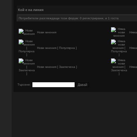
Кой е на линия
Потребители разглеждащи този форум: 0 регистрирани, и 1 госта
Нови мнения
Няма
Нови мнения [ Популярна ]
Няма
Нови мнения [ Заключена ]
Няма
Търсене: