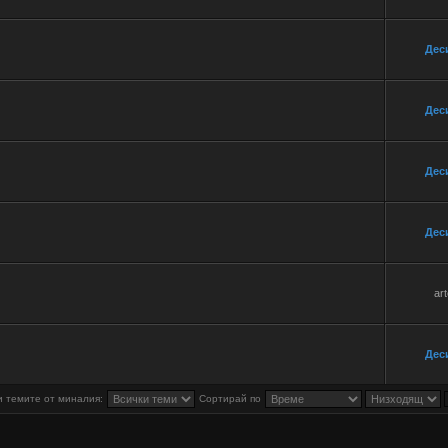
Дес
Дес
Дес
Дес
ar
Дес
 темите от миналия:
Сортирай по