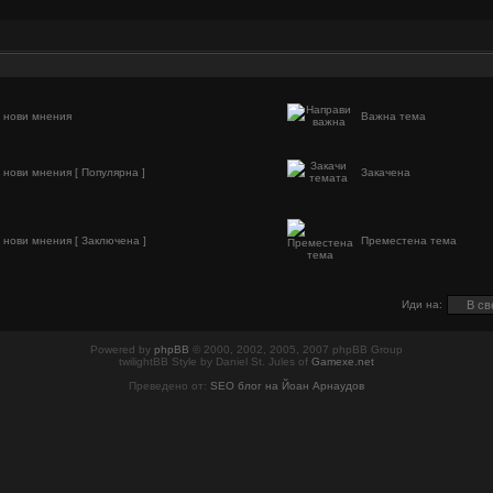
 нови мнения
Важна тема
 нови мнения [ Популярна ]
Закачена
 нови мнения [ Заключена ]
Преместена тема
Иди на:
Powered by
phpBB
© 2000, 2002, 2005, 2007 phpBB Group
twilightBB Style by Daniel St. Jules of
Gamexe.net
Преведено от:
SEO блог на Йоан Арнаудов