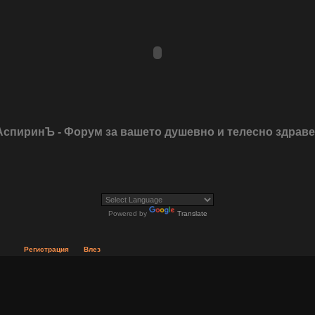
АспиринЪ - Форум за вашето душевно и телесно здрав
Powered by
Translate
Регистрация
Влез