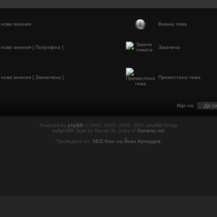
 нови мнения
Важна тема
нови мнения [ Популярна ]
Закачена
нови мнения [ Заключена ]
Преместена тема
Иди на:
Powered by
phpBB
© 2000, 2002, 2005, 2007 phpBB Group
twilightBB Style by Daniel St. Jules of
Gamexe.net
Преведено от:
SEO блог на Йоан Арнаудов