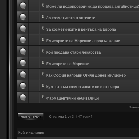
Може ли водопроводчик да продава антибиотици
За козметиката в аптеките
За козметичките в центъра на Европа
Емисарките на Марешки - продължение
Кой продава стари лекарства
Емисарите на Марешки
Как София направи Огнян Донев милионер
Култът към козметичките не е от вчера
Фармацевтични небивалици
Покажи
Страница
1
от
3
[ 47 теми ]
Кой е на линия