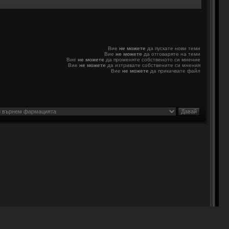
Вие
не можете
да пускате нови теми
Вие
не можете
да отговаряте на теми
Вие
не можете
да променяте собственото си мнение
Вие
не можете
да изтривате собствените си мнения
Вие
не можете
да прикачвате файл