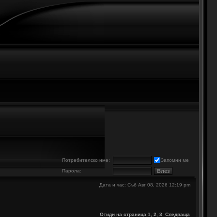
е
Потребителско име:
Запомни ме
Парола:
Дата и час: Съб Авг 08, 2026 12:19 pm
Отиди на страница
1
,
2
,
3
Следваща