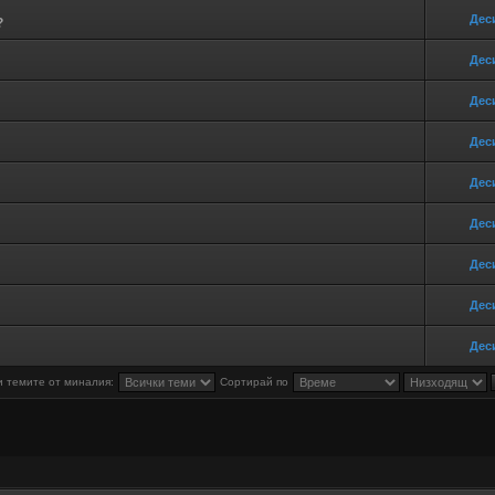
Дес
?
Дес
Дес
Дес
Дес
Дес
Дес
Дес
Дес
 темите от миналия:
Сортирай по