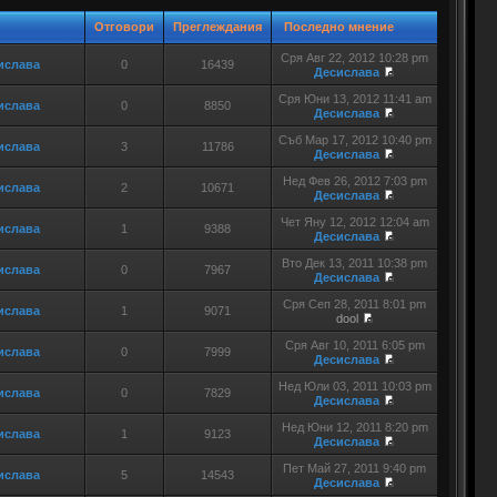
Отговори
Преглеждания
Последно мнение
Сря Авг 22, 2012 10:28 pm
ислава
0
16439
Десислава
Сря Юни 13, 2012 11:41 am
ислава
0
8850
Десислава
Съб Мар 17, 2012 10:40 pm
ислава
3
11786
Десислава
Нед Фев 26, 2012 7:03 pm
ислава
2
10671
Десислава
Чет Яну 12, 2012 12:04 am
ислава
1
9388
Десислава
Вто Дек 13, 2011 10:38 pm
ислава
0
7967
Десислава
Сря Сеп 28, 2011 8:01 pm
ислава
1
9071
dool
Сря Авг 10, 2011 6:05 pm
ислава
0
7999
Десислава
Нед Юли 03, 2011 10:03 pm
ислава
0
7829
Десислава
Нед Юни 12, 2011 8:20 pm
ислава
1
9123
Десислава
Пет Май 27, 2011 9:40 pm
ислава
5
14543
Десислава