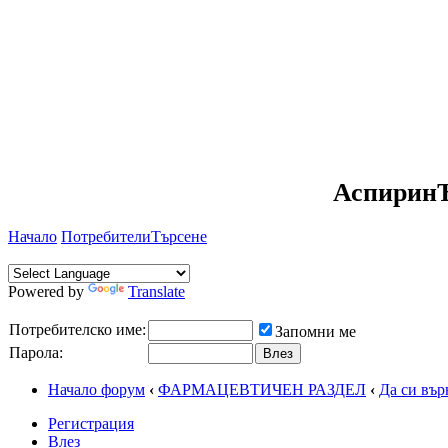
АспиринЪ
Начало
Потребители
Търсене
Powered by
Translate
Потребителско име:
Запомни ме
Парола:
Начало форум
‹
ФАРМАЦЕВТИЧЕН РАЗДЕЛ
‹
Да си въ
Регистрация
Влез