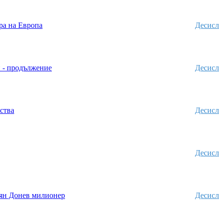
ра на Европа
Десисл
 - продължение
Десисл
ства
Десисл
Десисл
ян Донев милионер
Десисл