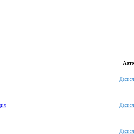
Авт
Десисл
ция
Десисл
Десисл