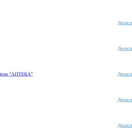
Десисл
Десисл
абели "АПТЕКА"
Десисл
Десисл
Десисл