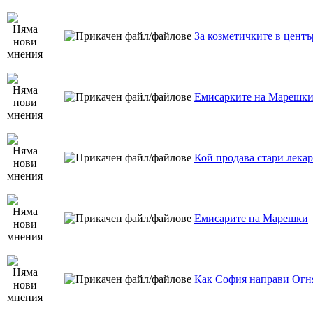
За козметичките в центъ
Емисарките на Марешки
Кой продава стари лекар
Емисарите на Марешки
Как София направи Огн