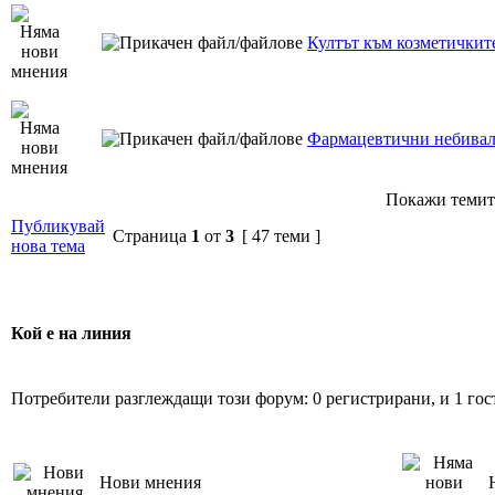
Култът към козметичките
Фармацевтични небива
Покажи темит
Публикувай
Страница
1
от
3
[ 47 теми ]
нова тема
Кой е на линия
Потребители разглеждащи този форум: 0 регистрирани, и 1 гос
Нови мнения