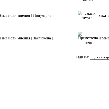
Няма нови мнения [ Популярна ]
Закач
Няма нови мнения [ Заключена ]
Преме
Иди на: