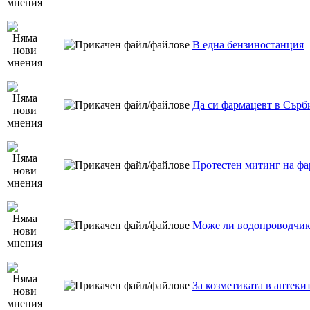
В една бензиностанция
Да си фармацевт в Сърб
Протестен митинг на фа
Може ли водопроводчик
За козметиката в аптеки