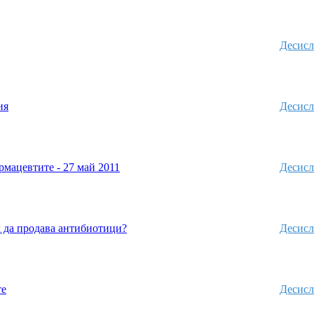
Десисл
ия
Десисл
рмацевтите - 27 май 2011
Десисл
 да продава антибиотици?
Десисл
те
Десисл