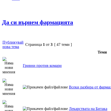
Да си върнем фармацията
Публикувай
Страница
1
от
3
[ 47 теми ]
нова тема
Теми
Гривни против комари
Всеки разбира от фарма
Лекарствата на Битака