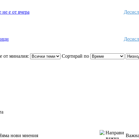
 не е от вчера
Десисл
лици
Десисл
е от миналия:
Сортирай по
та
Няма нови мнения
Важна