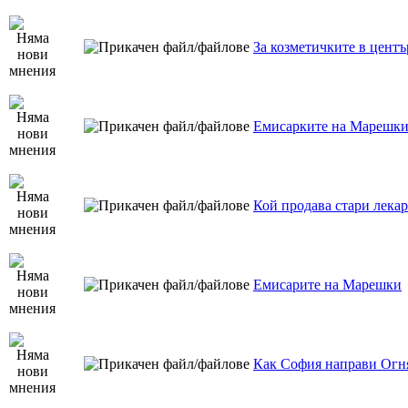
За козметичките в центъ
Емисарките на Марешки
Кой продава стари лекар
Емисарите на Марешки
Как София направи Огн