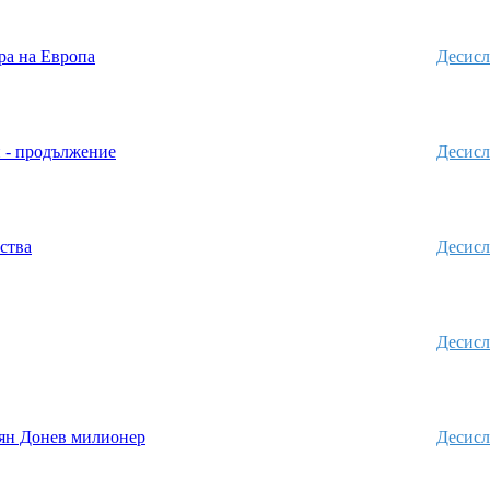
ра на Европа
Десисл
 - продължение
Десисл
ства
Десисл
Десисл
ян Донев милионер
Десисл