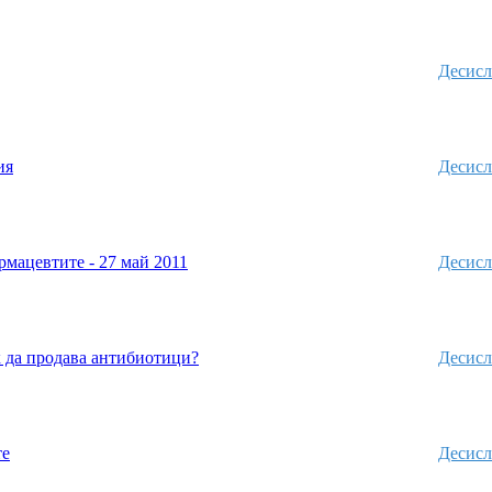
Десисл
ия
Десисл
рмацевтите - 27 май 2011
Десисл
 да продава антибиотици?
Десисл
те
Десисл