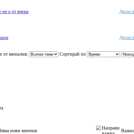
 не е от вчера
Десисл
лици
Десисл
е от миналия:
Сортирай по
та
Няма нови мнения
Важна