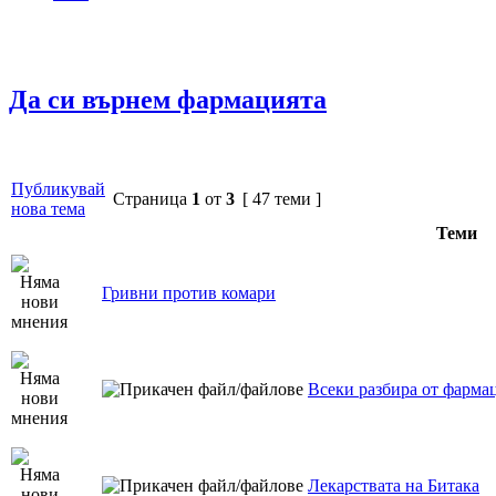
Да си върнем фармацията
Публикувай
Страница
1
от
3
[ 47 теми ]
нова тема
Теми
Гривни против комари
Всеки разбира от фарма
Лекарствата на Битака