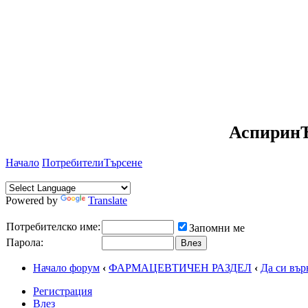
АспиринЪ
Начало
Потребители
Търсене
Powered by
Translate
Потребителско име:
Запомни ме
Парола:
Начало форум
‹
ФАРМАЦЕВТИЧЕН РАЗДЕЛ
‹
Да си въ
Регистрация
Влез