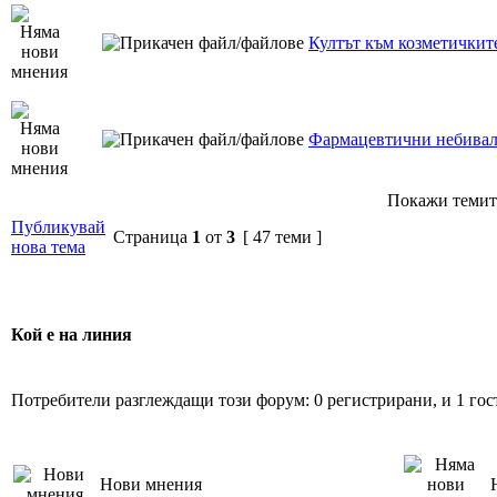
Култът към козметичките
Фармацевтични небива
Покажи темит
Публикувай
Страница
1
от
3
[ 47 теми ]
нова тема
Кой е на линия
Потребители разглеждащи този форум: 0 регистрирани, и 1 гос
Нови мнения