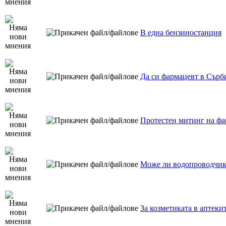
В една бензиностанция
Да си фармацевт в Сърб
Протестен митинг на фа
Може ли водопроводчик
За козметиката в аптеки