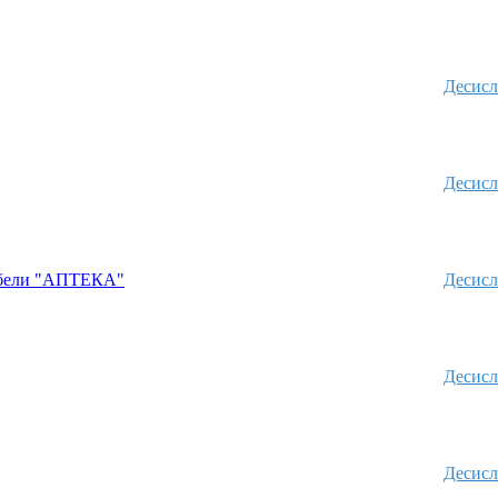
Десисл
Десисл
абели "АПТЕКА"
Десисл
Десисл
Десисл