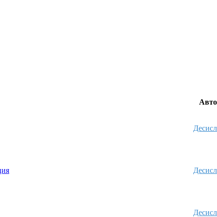
Авт
Десисл
ция
Десисл
Десисл