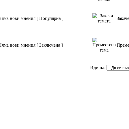
Няма нови мнения [ Популярна ]
Закач
Няма нови мнения [ Заключена ]
Преме
Иди на: