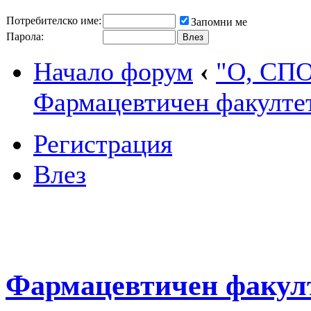
Потребителско име:
Запомни ме
Парола:
Начало форум
‹
"О, СП
Фармацевтичен факулте
Регистрация
Влез
Фармацевтичен факул