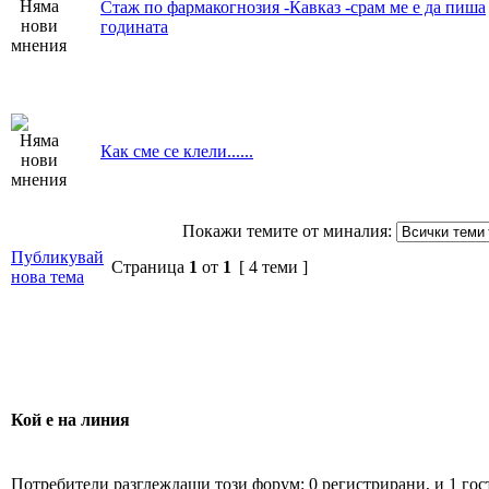
Стаж по фармакогнозия -Кавказ -срам ме е да пиша
годината
Как сме се клели......
Покажи темите от миналия:
Публикувай
Страница
1
от
1
[ 4 теми ]
нова тема
Кой е на линия
Потребители разглеждащи този форум: 0 регистрирани, и 1 гос