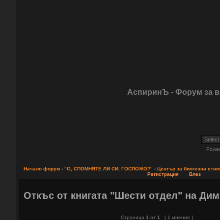
АспиринЪ - Форум за 
Powe
Начало форум
‹
"О, СПОМНЯТЕ ЛИ СИ, ГОСПОЖО?"
‹
Център за биогенни сти
Регистрация
Влез
Откъс от книгата "Шести отдел" на Ди
Страница
1
от
1
[ 1 мнение ]