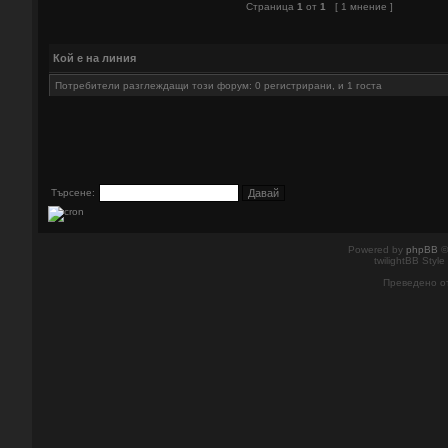
Страница
1
от
1
[ 1 мнение ]
Кой е на линия
Потребители разглеждащи този форум: 0 регистрирани, и 1 госта
Търсене:
Powered by
phpBB
©
twilightBB Style
Преведено о