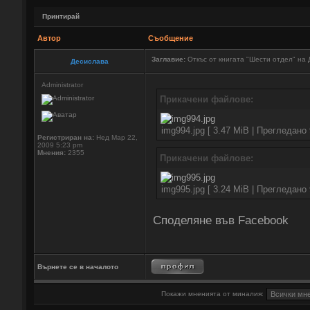
Принтирай
Автор
Съобщение
Заглавие:
Откъс от книгата "Шести отдел" на
Десислава
Administrator
Прикачени файлове:
img994.jpg [ 3.47 MiB | Прегледано 
Регистриран на:
Нед Мар 22,
2009 5:23 pm
Мнения:
2355
Прикачени файлове:
img995.jpg [ 3.24 MiB | Прегледано 
Споделяне във Facebook
Върнете се в началото
Покажи мненията от миналия: