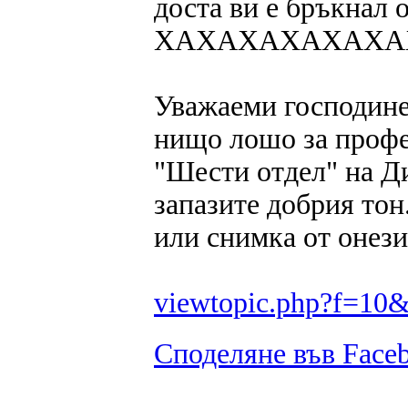
доста ви е бръкнал о
ХАХАХАХАХАХА
Уважаеми господине 
нищо лошо за профе
"Шести отдел" на Ди
запазите добрия тон
или снимка от онези
viewtopic.php?f=10
Споделяне във Face