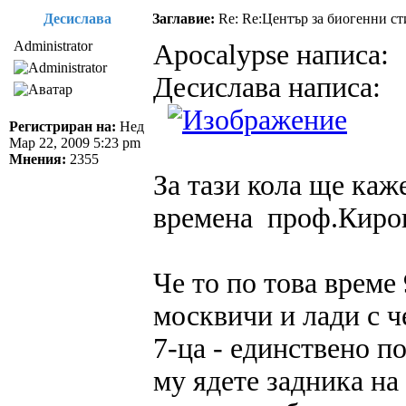
Десислава
Заглавие:
Re: Re:Център за биогенни с
Administrator
Apocalypse написа:
Десислава написа:
Регистриран на:
Нед
Мар 22, 2009 5:23 pm
Мнения:
2355
За тази кола ще каж
времена проф.Киров
Че то по това време
москвичи и лади с ч
7-ца - единствено по
му ядете задника на