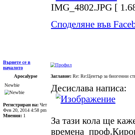
IMG_4802.JPG [ 1.68
Споделяне във Face
Върнете се в
началото
Apocalypse
Заглавие:
Re: Re:Център за биогенни с
Newbie
Десислава написа:
Регистриран на:
Чет
Фев 20, 2014 4:58 pm
Мнения:
1
За тази кола ще каж
времена проф.Киров