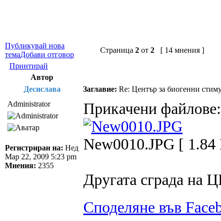
Публикувай нова
Страница
2
от
2
[ 14 мнения ]
тема
Добави отговор
Принтирай
Автор
Десислава
Заглавие:
Re: Център за биогенни стим
Administrator
Прикачени файлове:
New0010.JPG [ 1.84 
Регистриран на:
Нед
Мар 22, 2009 5:23 pm
Мнения:
2355
Другата сграда на Ц
Споделяне във Face