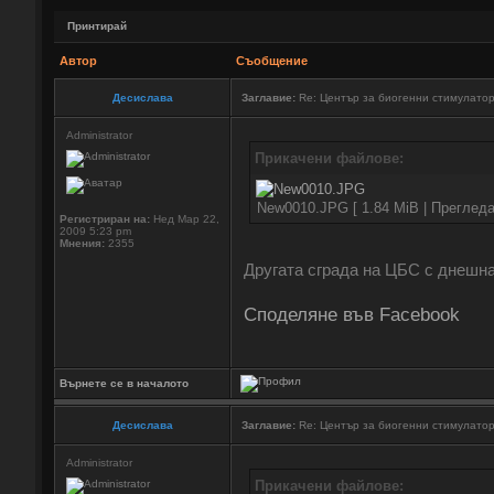
Принтирай
Автор
Съобщение
Десислава
Заглавие:
Re: Център за биогенни стимулато
Administrator
Прикачени файлове:
New0010.JPG [ 1.84 MiB | Прегледа
Регистриран на:
Нед Мар 22,
2009 5:23 pm
Мнения:
2355
Другата сграда на ЦБС с днешна
Споделяне във Facebook
Върнете се в началото
Десислава
Заглавие:
Re: Център за биогенни стимулато
Administrator
Прикачени файлове: