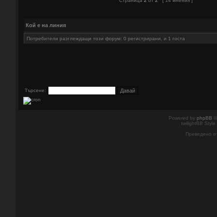
Страница
2
от
2
[ 14 мнения ]
Кой е на линия
Потребители разглеждащи този форум: 0 регистрирани, и 1 госта
Търсене:
Powered by
phpBB
©
twilightBB Style
Преведено о