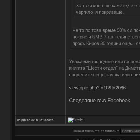
За тази кола ще кажете,че е
чергило я покриваше.
Че то по това време 90% си по
покрие и БМВ 7-ца - единствен
проф. Киров 30 години още..
Уважаеми господине или госпожо
книгата "Шести отдел" на Димитъ
споделите нещо случка или сним
viewtopic.php?f=10&t=2086
Споделяне във Facebook
Върнете се в началото
Покажи мненията от миналия: