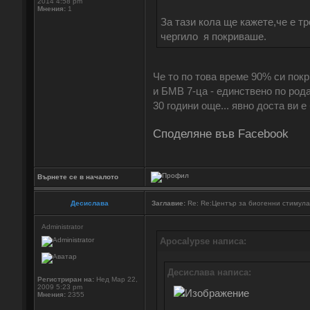
2014 4:58 pm
Мнения:
1
За тази кола ще кажете,че е т
чергило я покриваше.
Че то по това време 90% си покр
и БМВ 7-ца - единствено по рода
30 години още... явно доста 
Споделяне във Facebook
Върнете се в началото
Десислава
Заглавие:
Re: Re:Център за биогенни стимул
Administrator
Apocalypse написа:
Десислава написа:
Регистриран на:
Нед Мар 22,
2009 5:23 pm
Мнения:
2355