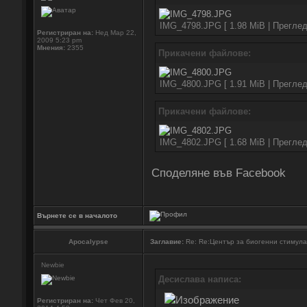
IMG_4798.JPG [ 1.98 MiB | Преглед
Регистриран на:
Нед Мар 22,
2009 5:23 pm
Мнения:
2355
Прикачени файлове:
IMG_4800.JPG [ 1.91 MiB | Преглед
Прикачени файлове:
IMG_4802.JPG [ 1.68 MiB | Преглед
Споделяне във Facebook
Върнете се в началото
Apocalypse
Заглавие:
Re: Re:Център за биогенни стимул
Newbie
Десислава написа:
Регистриран на:
Чет Фев 20,