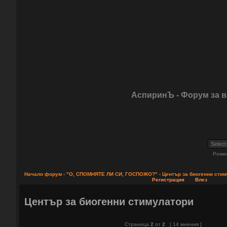
АспиринЪ - Форум за 
Powe
Начало форум
‹
"О, СПОМНЯТЕ ЛИ СИ, ГОСПОЖО?"
‹
Център за биогенни сти
Регистрация
Влез
Център за биогенни стимулатори
Страница
2
от
2
[ 14 мнения ]