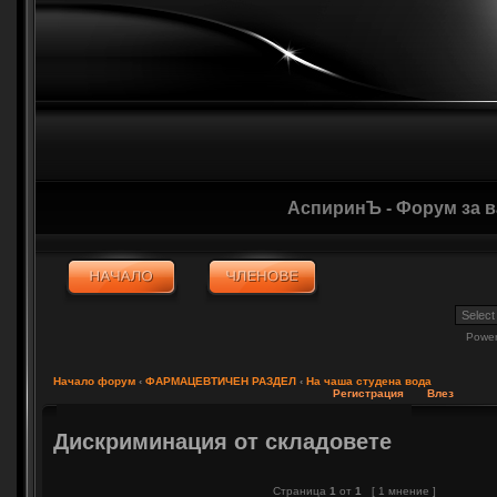
АспиринЪ - Форум за 
Powe
Начало форум
‹
ФАРМАЦЕВТИЧЕН РАЗДЕЛ
‹
На чаша студена вода
Регистрация
Влез
Дискриминация от складовете
Страница
1
от
1
[ 1 мнение ]