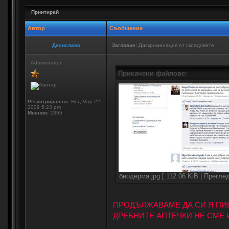
Принтирай
Автор
Съобщение
Десислава
Заглавие:
Дискриминация от складовете
Administrator
Прикачени файлове:
Регистриран на:
Нед Мар 22,
2009 5:23 pm
Мнения:
2355
биодерма.jpg [ 112.06 KiB | Прегле
ПРОДЪЛЖАВАМЕ ДА СИ Я ПИ
ДРЕБНИТЕ АПТЕЧКИ НЕ СМЕ 