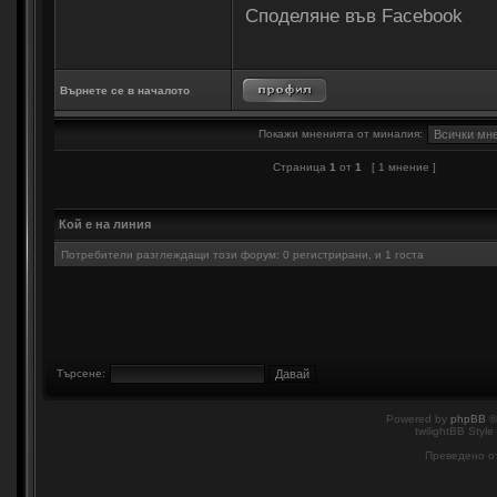
Споделяне във Facebook
Върнете се в началото
Покажи мненията от миналия:
Страница
1
от
1
[ 1 мнение ]
Кой е на линия
Потребители разглеждащи този форум: 0 регистрирани, и 1 госта
Търсене:
Powered by
phpBB
©
twilightBB Style
Преведено о