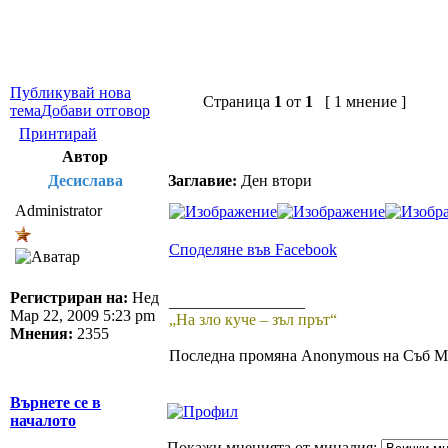
Публикувай нова
Страница
1
от
1
[ 1 мнение ]
тема
Добави отговор
Принтирай
Автор
Десислава
Заглавие:
Ден втори
Administrator
Споделяне във Facebook
Регистриран на:
Нед
_________________
Мар 22, 2009 5:23 pm
„На зло куче – зъл прът“
Мнения:
2355
Последна промяна Anonymous на Съб Май
Върнете се в
началото
Покажи мненията от миналия: