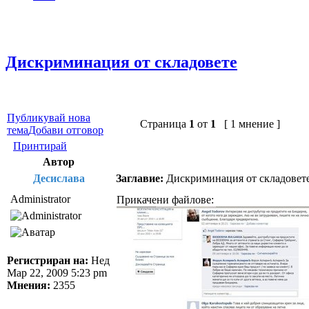
Дискриминация от складовете
Публикувай нова
Страница
1
от
1
[ 1 мнение ]
тема
Добави отговор
Принтирай
Автор
Десислава
Заглавие:
Дискриминация от складовет
Administrator
Прикачени файлове:
Регистриран на:
Нед
Мар 22, 2009 5:23 pm
Мнения:
2355