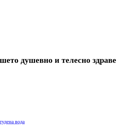
шето душевно и телесно здраве
тудена вода