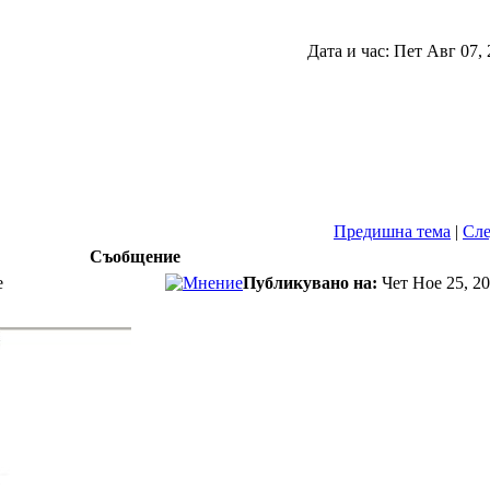
Дата и час: Пет Авг 07,
Предишна тема
|
Сле
Съобщение
е
Публикувано на:
Чет Ное 25, 2