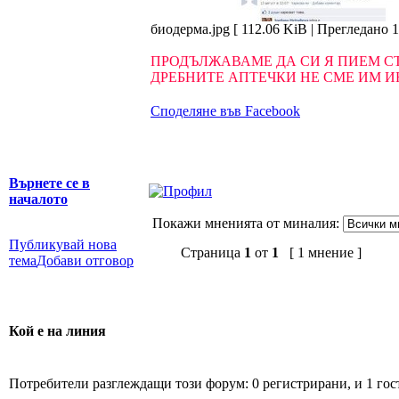
биодерма.jpg [ 112.06 KiB | Прегледано 
ПРОДЪЛЖАВАМЕ ДА СИ Я ПИЕМ С
ДРЕБНИТЕ АПТЕЧКИ НЕ СМЕ ИМ И
Споделяне във Facebook
Върнете се в
началото
Покажи мненията от миналия:
Публикувай нова
Страница
1
от
1
[ 1 мнение ]
тема
Добави отговор
Кой е на линия
Потребители разглеждащи този форум: 0 регистрирани, и 1 гос